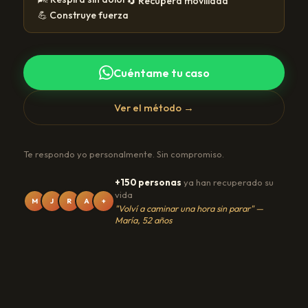
🔄 Recupera movilidad
💪 Construye fuerza
Cuéntame tu caso
Ver el método →
Te respondo yo personalmente. Sin compromiso.
+150 personas
ya han recuperado su
vida
M
J
R
A
+
"Volví a caminar una hora sin parar" —
María, 52 años